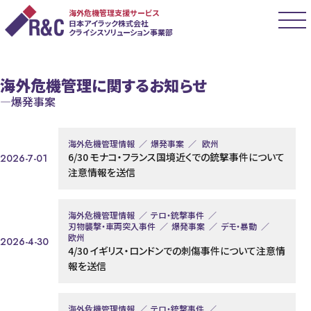
海外危機管理支援サービス
日本アイラック株式会社
クライシスソリューション事業部
海外危機管理に関するお知らせ
爆発事案
海外危機管理情報
爆発事案
欧州
6/30 モナコ・フランス国境近くでの銃撃事件について
2026-7-01
注意情報を送信
海外危機管理情報
テロ・銃撃事件
刃物襲撃・車両突入事件
爆発事案
デモ・暴動
欧州
2026-4-30
4/30 イギリス・ロンドンでの刺傷事件について注意情
報を送信
海外危機管理情報
テロ・銃撃事件