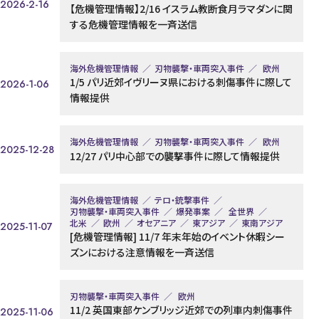
2026-2-16
【危機管理情報】2/16 イスラム教断食月ラマダンに関
する危機管理情報を一斉送信
海外危機管理情報
刃物襲撃・車両突入事件
欧州
1/5 パリ近郊イヴリーヌ県における刺傷事件に際して
2026-1-06
情報提供
海外危機管理情報
刃物襲撃・車両突入事件
欧州
2025-12-28
12/27 パリ中心部での襲撃事件に際して情報提供
海外危機管理情報
テロ・銃撃事件
刃物襲撃・車両突入事件
爆発事案
全世界
北米
欧州
オセアニア
東アジア
東南アジア
2025-11-07
[危機管理情報] 11/7 年末年始のイベント休暇シー
ズンにおける注意情報を一斉送信
刃物襲撃・車両突入事件
欧州
11/2 英国東部ケンブリッジ近郊での列車内刺傷事件
2025-11-06