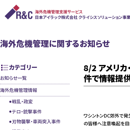
海外危機管理支援サービス
日本アイラック株式会社
クライシスソリューション事
海外危機管理に関するお知らせ
8/2 アメ
カテゴリー
件で情報提
お知らせ一覧
海外危機管理情報
戦乱・政変
テロ・銃撃事件
ワシントンDC郊外で発
刃物襲撃・車両突入事件
の皆様へ注意喚起を目