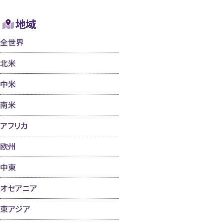
地域
全世界
北米
中米
南米
アフリカ
欧州
中東
オセアニア
東アジア