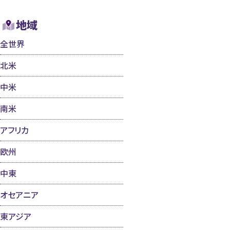
地域
全世界
北米
中米
南米
アフリカ
欧州
中東
オセアニア
東アジア