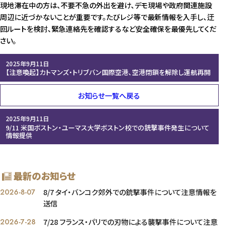
現地滞在中の方は、不要不急の外出を避け、デモ現場や政府関連施設
周辺に近づかないことが重要です。たびレジ等で最新情報を入手し、迂
回ルートを検討、緊急連絡先を確認するなど安全確保を最優先してくだ
さい。
2025年9月11日
【注意喚起】カトマンズ・トリブバン国際空港、空港閉鎖を解除し運航再開
お知らせ一覧へ戻る
2025年9月11日
9/11 米国ボストン・ユーマス大学ボストン校での銃撃事件発生について
情報提供
最新のお知らせ
2026-8-07
8/7 タイ・バンコク郊外での銃撃事件について注意情報を
送信
2026-7-28
7/28 フランス・パリでの刃物による襲撃事件について注意